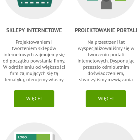
SKLEPY INTERNETOWE
PROJEKTOWANIE PORTALI
INTERNETOWYCH
Projektowaniem i
Na przestrzeni lat
tworzeniem sklepów
wyspecjalizowaliśmy się w
internetowych zajmujemy się
tworzeniu portali
od początku powstania firmy.
internetowych. Dysponując
W odróżnieniu od większości
przeszło ośmioletnim
firm zajmujących się tą
doświadczeniem,
tematyką, oferujemy własny
stworzyliśmy rozwiązania
produkt, a nie cudze
pozwalające szybko i tanio
oprogramowanie typu Open
tworzyć skomplikowane
Source.
aplikacje, które gdzie indziej
WIĘCEJ
WIĘCEJ
nie są osiągalne w tych
samych ramach czasowych i
kosztowych.