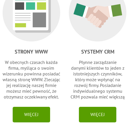
STRONY WWW
SYSTEMY CRM
W obecnych czasach każda
Płynne zarządzanie
firma, myśląca o swoim
danymi klientów to jeden z
wizerunku powinna posiadać
istotniejszych czynników,
własną stronę WWW. Zlecając
który może wpłynąć na
jej realizację naszej firmie
rozwój firmy. Posiadanie
możesz mieć pewność, że
indywidualnego systemu
otrzymasz oczekiwany efekt.
CRM pozwala mieć większą
pewność, że firma osiągnie
obrany sobie cel a klient nie
będzie się czuł "jednym z
WIĘCEJ
WIĘCEJ
wielu".