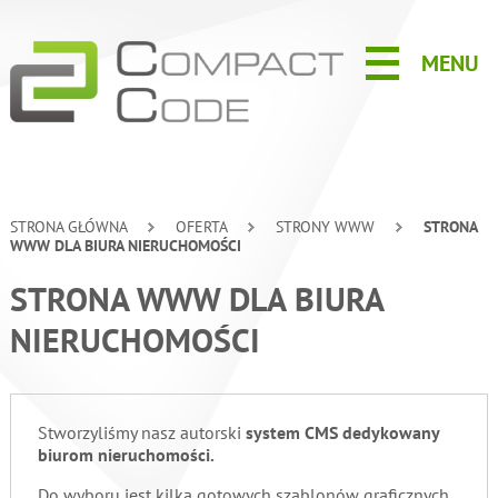
MENU
STRONA GŁÓWNA
OFERTA
STRONY WWW
STRONA
WWW DLA BIURA NIERUCHOMOŚCI
STRONA WWW DLA BIURA
NIERUCHOMOŚCI
Stworzyliśmy nasz autorski
system CMS dedykowany
biurom nieruchomości.
Do wyboru jest kilka gotowych szablonów graficznych,